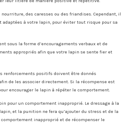
 leur litière de manière positive et répétitive.
nourriture, des caresses ou des friandises. Cependant, il
adaptées à votre lapin, pour éviter tout risque pour sa
ntent sous la forme d’encouragements verbaux et de
ments appropriés afin que votre lapin se sente fier et
es renforcements positifs doivent être donnés
in de les associer directement. Si la récompense est
 pour encourager le lapin à répéter le comportement.
lapin pour un comportement inapproprié. Le dressage à la
lapin, et la punition ne fera qu’ajouter du stress et de la
le comportement inapproprié et de récompenser le