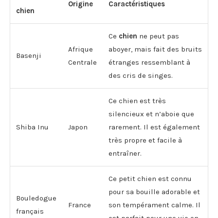
Origine
Caractéristiques
chien
Ce
chien
ne peut pas
Afrique
aboyer, mais fait des bruits
Basenji
Centrale
étranges ressemblant à
des cris de singes.
Ce chien est très
silencieux et n’aboie que
Shiba Inu
Japon
rarement. Il est également
très propre et facile à
entraîner.
Ce petit chien est connu
pour sa bouille adorable et
Bouledogue
France
son tempérament calme. Il
français
est parfait pour une vie en