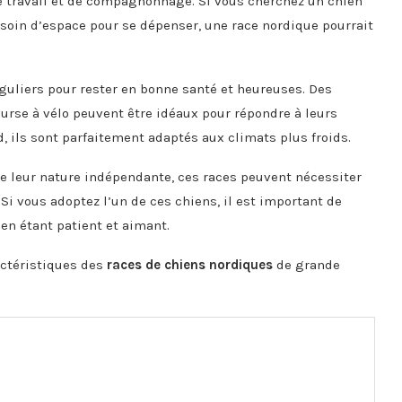
e travail et de compagnonnage. Si vous cherchez un chien
besoin d’espace pour se dépenser, une race nordique pourrait
éguliers pour rester en bonne santé et heureuses. Des
ourse à vélo peuvent être idéaux pour répondre à leurs
d, ils sont parfaitement adaptés aux climats plus froids.
de leur nature indépendante, ces races peuvent nécessiter
i vous adoptez l’un de ces chiens, il est important de
 en étant patient et aimant.
actéristiques des
races de chiens nordiques
de grande