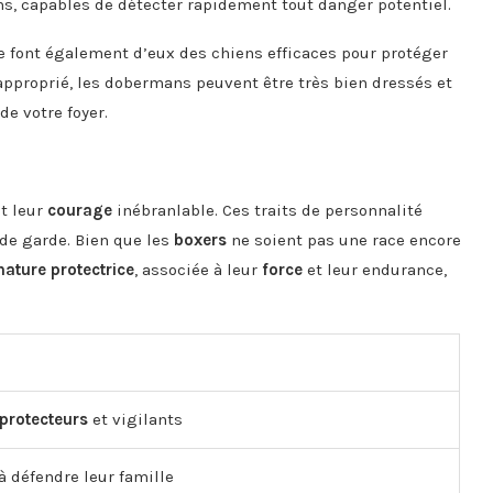
ns, capables de détecter rapidement tout danger potentiel.
e font également d’eux des chiens efficaces pour protéger
 approprié, les dobermans peuvent être très bien dressés et
de votre foyer.
et leur
courage
inébranlable. Ces traits de personnalité
de garde. Bien que les
boxers
ne soient pas une race encore
nature protectrice
, associée à leur
force
et leur endurance,
protecteurs
et vigilants
à défendre leur famille