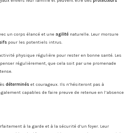
yaux envers leur famille et peuvent être des
protecteurs
vec un corps élancé et une
agilité
naturelle. Leur morsure
sifs
pour les potentiels intrus.
ctivité physique régulière pour rester en bonne santé. Les
épenser régulièrement, que cela soit par une promenade
tense.
rès
déterminés
et courageux. Ils n’hésiteront pas à
 également capables de faire preuve de retenue en l’absence
itement à la garde et à la sécurité d’un foyer. Leur