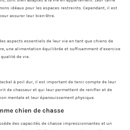
ins, sont bien adaptés à la vie en appartement. Leur taille
ns idéaux pour les espaces restreints. Cependant, il est
our assurer leur bien-être.
 des aspects essentiels de leur vie en tant que chiens de
ire, une alimentation équilibrée et suffisamment d’exercice
qualité de vie.
teckel à poil dur, il est important de tenir compte de leur
rit de chasseur et qui leur permettent de renifler et de
tion mentale et leur épanouissement physique.
comme chien de chasse
possède des capacités de chasse impressionnantes et un